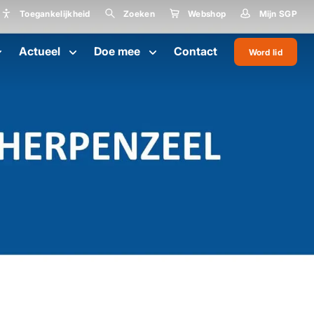
Toegankelijkheid
Zoeken
Webshop
Mijn SGP
Toegankelijkheid
Actueel
Doe mee
Contact
Word lid
Lettergrootte