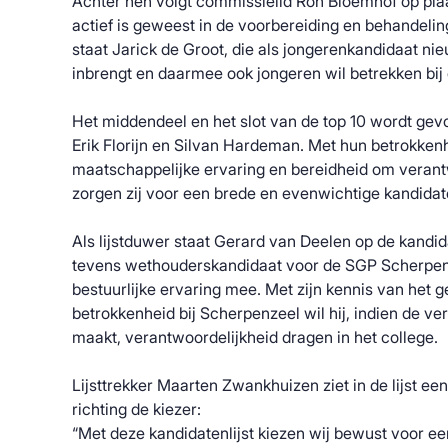
Achter hen volgt commissielid Ron Bloemhof op plaa
actief is geweest in de voorbereiding en behandelin
staat Jarick de Groot, die als jongerenkandidaat nie
inbrengt en daarmee ook jongeren wil betrekken bij d
Het middendeel en het slot van de top 10 wordt ge
Erik Florijn en Silvan Hardeman. Met hun betrokkenhe
maatschappelijke ervaring en bereidheid om verant
zorgen zij voor een brede en evenwichtige kandidate
Als lijstduwer staat Gerard van Deelen op de kandida
tevens wethouderskandidaat voor de SGP Scherpen
bestuurlijke ervaring mee. Met zijn kennis van het g
betrokkenheid bij Scherpenzeel wil hij, indien de ve
maakt, verantwoordelijkheid dragen in het college.
Lijsttrekker Maarten Zwankhuizen ziet in de lijst ee
richting de kiezer:
“Met deze kandidatenlijst kiezen wij bewust voor 