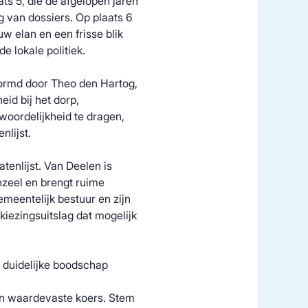
ts 5, die de afgelopen jaren
g van dossiers. Op plaats 6
uw elan en een frisse blik
e lokale politiek.
vormd door Theo den Hartog,
id bij het dorp,
woordelijkheid te dragen,
nlijst.
tenlijst. Van Deelen is
zeel en brengt ruime
emeentelijk bestuur en zijn
rkiezingsuitslag dat mogelijk
n duidelijke boodschap
een waardevaste koers. Stem