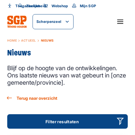
Toegankelijkheid
Toegankelijkheid
Zoeken
Webshop
Mijn SGP
Lettergrootte
Scherpenzeel
SLUITEN
HOME
ACTUEEL
NIEUWS
Nieuws
Blijf op de hoogte van de ontwikkelingen.
Ons laatste nieuws van wat gebeurt in [onze
gemeente/provincie].
Terug naar overzicht
Filter resultaten